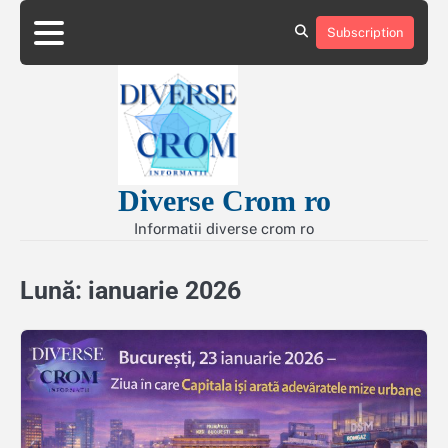
Skip
to
Subscription
Contact
Politică
content
de
Confidențialitate
Diverse Crom ro
Informatii diverse crom ro
Lună:
ianuarie 2026