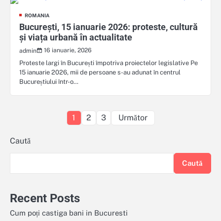
ROMANIA
București, 15 ianuarie 2026: proteste, cultură
și viața urbană în actualitate
16 ianuarie, 2026
admin
Proteste largi în București împotriva proiectelor legislative Pe
15 ianuarie 2026, mii de persoane s-au adunat în centrul
Bucureștiului într-o…
Paginație
1
2
3
Următor
articole
Caută
Caută
Recent Posts
Cum poți castiga bani in Bucuresti