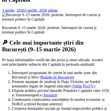
3 aprilie, 2026
3 aprilie, 2026
admin
București 9–15 martie 2026: proteste, întreruperi de curent și
tensiuni politice în Capitală
🔎 Cele mai importante știri din
București (9–15 martie 2026)
Pe baza informațiilor verificate din presa și surse oficiale, acestea
sunt principalele subiecte din Capitală în perioada analizată:
Întreruperi programate de curent în mai multe zone din
București și Ilfov (
Buletin de București
)
Proteste anunțate de studenți în Piața Victoriei, pe fondul
tensiunilor legate de bugetul educației (
Știrile ProTV
)
Dispute politice privind datoriile Primăriei Capitalei către STB
și Termoenergetica (
Jurnalul
)
Continuarea controalelor autorităților în mediul economic și
HoReCa (trend început anterior)
Creșterea tensiunilor sociale pe fondul negocierilor politice și