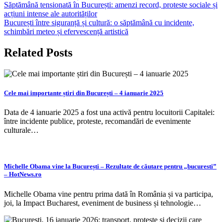
Navigare
Săptămână tensionată în București: amenzi record, proteste sociale și
acțiuni intense ale autorităților
în
București între siguranță și cultură: o săptămână cu incidente,
articole
schimbări meteo și efervescență artistică
Related Posts
Cele mai importante știri din București – 4 ianuarie 2025
Data de 4 ianuarie 2025 a fost una activă pentru locuitorii Capitalei:
între incidente publice, proteste, recomandări de evenimente
culturale…
Michelle Obama vine la București – ​Rezultate de căutare pentru „bucuresti”
– HotNews.ro
Michelle Obama vine pentru prima dată în România și va participa,
joi, la Impact Bucharest, eveniment de business și tehnologie…