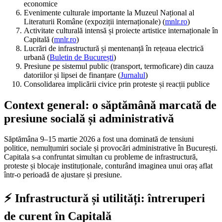
economice
Evenimente culturale importante la Muzeul Național al
Literaturii Române (expoziții internaționale) (
mnlr.ro
)
Activitate culturală intensă și proiecte artistice internaționale în
Capitală (
mnlr.ro
)
Lucrări de infrastructură și mentenanță în rețeaua electrică
urbană (
Buletin de București
)
Presiune pe sistemul public (transport, termoficare) din cauza
datoriilor și lipsei de finanțare (
Jurnalul
)
Consolidarea implicării civice prin proteste și reacții publice
Context general: o săptămână marcată de
presiune socială și administrativă
Săptămâna 9–15 martie 2026 a fost una dominată de tensiuni
politice, nemulțumiri sociale și provocări administrative în București.
Capitala s-a confruntat simultan cu probleme de infrastructură,
proteste și blocaje instituționale, conturând imaginea unui oraș aflat
într-o perioadă de ajustare și presiune.
⚡ Infrastructură și utilități: întreruperi
de curent în Capitală