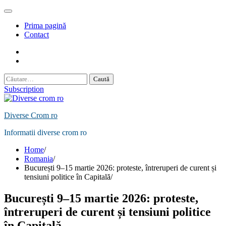
Skip
to
Prima pagină
content
Contact
Contact
Politică
de
Caută
Confidențialitate
după:
Subscription
Diverse Crom ro
Informatii diverse crom ro
Home
Romania
București 9–15 martie 2026: proteste, întreruperi de curent și
tensiuni politice în Capitală
București 9–15 martie 2026: proteste,
întreruperi de curent și tensiuni politice
în Capitală