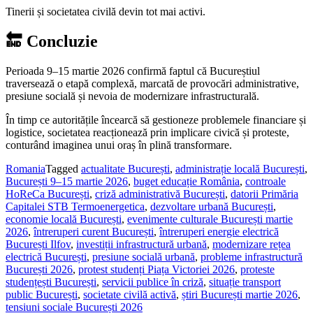
Tinerii și societatea civilă devin tot mai activi.
🔚 Concluzie
Perioada 9–15 martie 2026 confirmă faptul că Bucureștiul
traversează o etapă complexă, marcată de provocări administrative,
presiune socială și nevoia de modernizare infrastructurală.
În timp ce autoritățile încearcă să gestioneze problemele financiare și
logistice, societatea reacționează prin implicare civică și proteste,
conturând imaginea unui oraș în plină transformare.
Romania
Tagged
actualitate București
,
administrație locală București
,
București 9–15 martie 2026
,
buget educație România
,
controale
HoReCa București
,
criză administrativă București
,
datorii Primăria
Capitalei STB Termoenergetica
,
dezvoltare urbană București
,
economie locală București
,
evenimente culturale București martie
2026
,
întreruperi curent București
,
întreruperi energie electrică
București Ilfov
,
investiții infrastructură urbană
,
modernizare rețea
electrică București
,
presiune socială urbană
,
probleme infrastructură
București 2026
,
protest studenți Piața Victoriei 2026
,
proteste
studențești București
,
servicii publice în criză
,
situație transport
public București
,
societate civilă activă
,
știri București martie 2026
,
tensiuni sociale București 2026