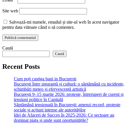
Site web
Salvează-mi numele, emailul și site-ul web în acest navigator
pentru data viitoare când o să comentez.
Caută
Caută
Recent Posts
Cum poți castiga bani in Bucuresti
București între siguranță și cultură: o săptămână cu incidente,
schimbări meteo și efervescență artistică
București 9–15 martie 2026: proteste, întreruperi de curent și
tensiuni politice în Capitală
Săptămână tensionată în București: amenzi record, proteste
sociale și acțiuni intense ale autorităților
Idei de Afaceri de Succes în 2025-2026: Ce sectoare au
dominat piața și unde sunt oportunitățile?