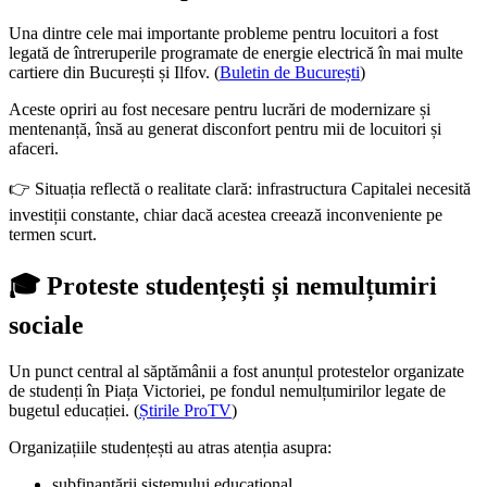
Una dintre cele mai importante probleme pentru locuitori a fost
legată de întreruperile programate de energie electrică în mai multe
cartiere din București și Ilfov. (
Buletin de București
)
Aceste opriri au fost necesare pentru lucrări de modernizare și
mentenanță, însă au generat disconfort pentru mii de locuitori și
afaceri.
👉 Situația reflectă o realitate clară: infrastructura Capitalei necesită
investiții constante, chiar dacă acestea creează inconveniente pe
termen scurt.
🎓 Proteste studențești și nemulțumiri
sociale
Un punct central al săptămânii a fost anunțul protestelor organizate
de studenți în Piața Victoriei, pe fondul nemulțumirilor legate de
bugetul educației. (
Știrile ProTV
)
Organizațiile studențești au atras atenția asupra:
subfinanțării sistemului educațional