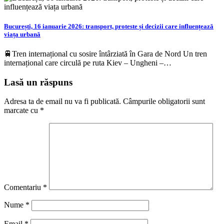
București, 16 ianuarie 2026: transport, proteste și decizii care influențează
viața urbană
🚆Tren internațional cu sosire întârziată în Gara de Nord Un tren
internațional care circulă pe ruta Kiev – Ungheni –…
Lasă un răspuns
Adresa ta de email nu va fi publicată.
Câmpurile obligatorii sunt
marcate cu
*
Comentariu
*
Nume
*
Email
*