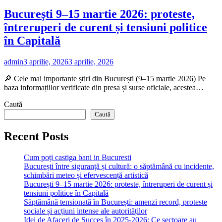
București 9–15 martie 2026: proteste,
întreruperi de curent și tensiuni politice
în Capitală
admin
3 aprilie, 2026
3 aprilie, 2026
🔎 Cele mai importante știri din București (9–15 martie 2026) Pe
baza informațiilor verificate din presa și surse oficiale, acestea…
Caută
Caută
Recent Posts
Cum poți castiga bani in Bucuresti
București între siguranță și cultură: o săptămână cu incidente,
schimbări meteo și efervescență artistică
București 9–15 martie 2026: proteste, întreruperi de curent și
tensiuni politice în Capitală
Săptămână tensionată în București: amenzi record, proteste
sociale și acțiuni intense ale autorităților
Idei de Afaceri de Succes în 2025-2026: Ce sectoare au