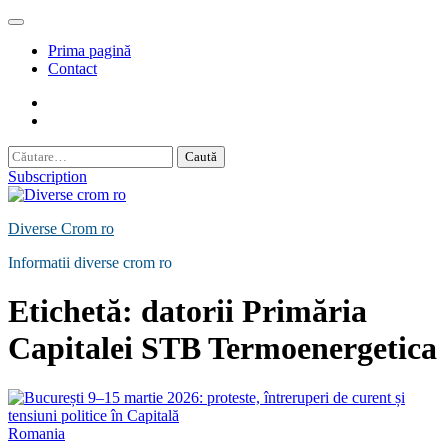
Skip
to
Prima pagină
content
Contact
Contact
Politică
de
Caută
Confidențialitate
după:
Subscription
Diverse Crom ro
Informatii diverse crom ro
Etichetă:
datorii Primăria
Capitalei STB Termoenergetica
Romania