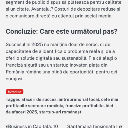
segment de public dispus să plătească pentru calitate
și unicitate. Avantajul? Costuri de depozitare reduse și
o comunicare directă cu clientul prin social media.
Concluzie: Care este următorul pas?
Succesul în 2025 nu mai ține doar de noroc, ci de
capacitatea de a identifica o problemă reală și de a
oferi o soluție digitală sau sustenabilă. Fie că alegi o
franciză sigură sau un startup inovator, piața din
România rămâne una plină de oportunități pentru cei
curajoși.
ROMANIA
Tagged
afaceri de succes
,
antreprenoriat local
,
cele mai
profitabile sectoare românia
,
francize profitabile
,
idei
de afaceri 2025
,
startup-uri românești
Business în Capitală: 10
Săptămână tensionată în
Navigare