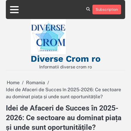
Skip
to
Subscription
Contact
Politică
content
de
Confidențialitate
Diverse Crom ro
Informatii diverse crom ro
Home
Romania
Idei de Afaceri de Succes în 2025-2026: Ce sectoare
au dominat piața și unde sunt oportunitățile?
Idei de Afaceri de Succes în 2025-
2026: Ce sectoare au dominat piața
și unde sunt oportunitățile?