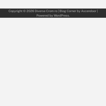
Copyright © 2026
Diverse Crom ro
| Blog Corner by
Ascendoor
|
Powered by
WordPress
.