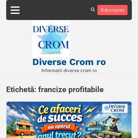
Skip
to
Subscription
Contact
Politică
content
de
Confidențialitate
Diverse Crom ro
Informatii diverse crom ro
Etichetă:
francize profitabile