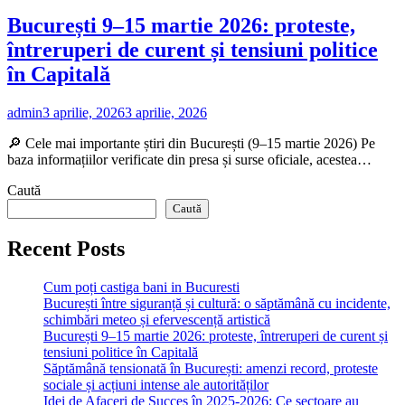
București 9–15 martie 2026: proteste,
întreruperi de curent și tensiuni politice
în Capitală
admin
3 aprilie, 2026
3 aprilie, 2026
🔎 Cele mai importante știri din București (9–15 martie 2026) Pe
baza informațiilor verificate din presa și surse oficiale, acestea…
Caută
Caută
Recent Posts
Cum poți castiga bani in Bucuresti
București între siguranță și cultură: o săptămână cu incidente,
schimbări meteo și efervescență artistică
București 9–15 martie 2026: proteste, întreruperi de curent și
tensiuni politice în Capitală
Săptămână tensionată în București: amenzi record, proteste
sociale și acțiuni intense ale autorităților
Idei de Afaceri de Succes în 2025-2026: Ce sectoare au