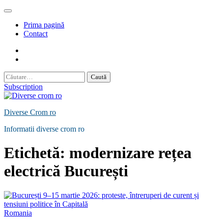
Skip
to
Prima pagină
content
Contact
Contact
Politică
de
Caută
Confidențialitate
după:
Subscription
Diverse Crom ro
Informatii diverse crom ro
Etichetă:
modernizare rețea
electrică București
Romania