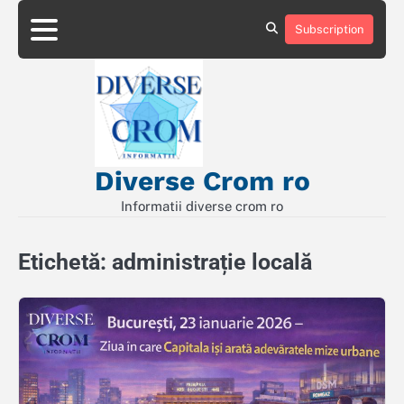
Skip
to
Subscription
Contact
Politică
content
de
Confidențialitate
Diverse Crom ro
Informatii diverse crom ro
Etichetă:
administrație locală