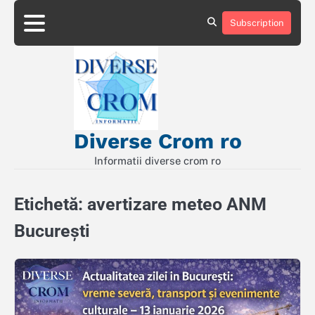
Skip
to
Subscription
Contact
Politică
content
de
Confidențialitate
Diverse Crom ro
Informatii diverse crom ro
Etichetă:
avertizare meteo ANM
București