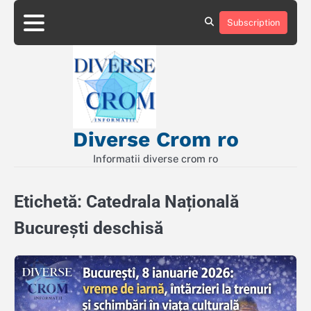
Skip
to
Subscription
Contact
Politică
content
de
Confidențialitate
Diverse Crom ro
Informatii diverse crom ro
Etichetă:
Catedrala Națională
București deschisă