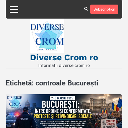
Skip
to
Subscription
Contact
Politică
content
de
Confidențialitate
Diverse Crom ro
Informatii diverse crom ro
Etichetă:
controale București