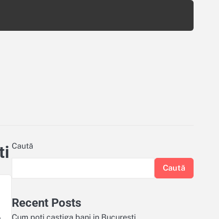
Caută
ti
Caută
Recent Posts
e
Cum poți castiga bani in Bucuresti