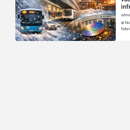
inf
admi
❄️ N
febr