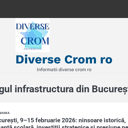
Diverse Crom ro
Informatii diverse crom ro
gul infrastructura din Bucureș
MANIA
urești, 9–15 februarie 2026: ninsoare istorică,
anță școlară, investiții strategice și presiune p