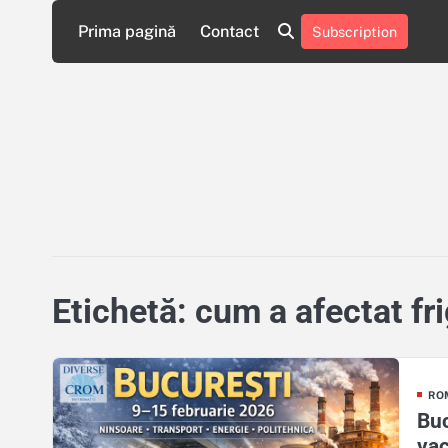
Skip
Prima pagină
Contact
Subscription
to
Contact
Politică
content
de
Confidențialitate
Etichetă:
cum a afectat fri
RO
Buc
vac