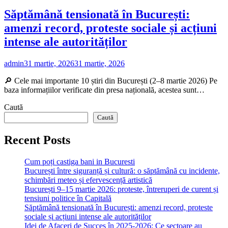
Săptămână tensionată în București:
amenzi record, proteste sociale și acțiuni
intense ale autorităților
admin
31 martie, 2026
31 martie, 2026
🔎 Cele mai importante 10 știri din București (2–8 martie 2026) Pe
baza informațiilor verificate din presa națională, acestea sunt…
Caută
Caută
Recent Posts
Cum poți castiga bani in Bucuresti
București între siguranță și cultură: o săptămână cu incidente,
schimbări meteo și efervescență artistică
București 9–15 martie 2026: proteste, întreruperi de curent și
tensiuni politice în Capitală
Săptămână tensionată în București: amenzi record, proteste
sociale și acțiuni intense ale autorităților
Idei de Afaceri de Succes în 2025-2026: Ce sectoare au