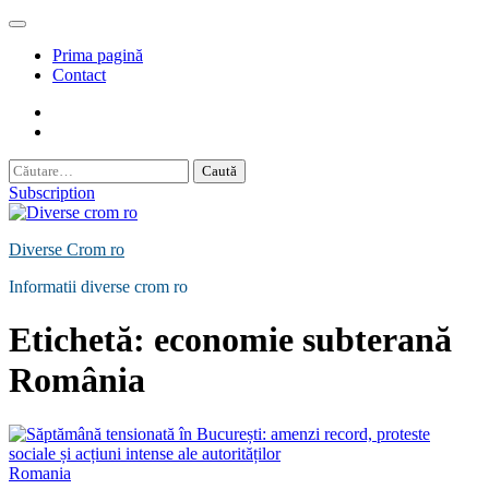
Skip
to
Prima pagină
content
Contact
Contact
Politică
de
Caută
Confidențialitate
după:
Subscription
Diverse Crom ro
Informatii diverse crom ro
Etichetă:
economie subterană
România
Romania