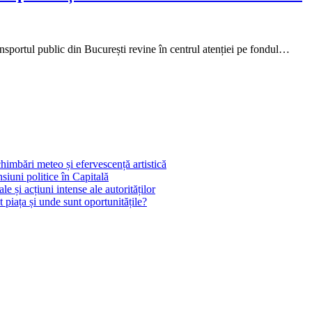
ransportul public din București revine în centrul atenției pe fondul…
chimbări meteo și efervescență artistică
siuni politice în Capitală
 și acțiuni intense ale autorităților
piața și unde sunt oportunitățile?