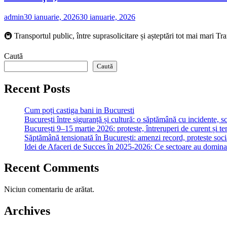
admin
30 ianuarie, 2026
30 ianuarie, 2026
🚇 Transportul public, între suprasolicitare și așteptări tot mai mari T
Caută
Caută
Recent Posts
Cum poți castiga bani in Bucuresti
București între siguranță și cultură: o săptămână cu incidente, s
București 9–15 martie 2026: proteste, întreruperi de curent și ten
Săptămână tensionată în București: amenzi record, proteste sociale
Idei de Afaceri de Succes în 2025-2026: Ce sectoare au dominat 
Recent Comments
Niciun comentariu de arătat.
Archives