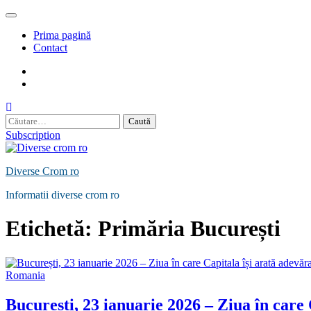
Skip
to
Prima pagină
content
Contact
Contact
Politică
de
Confidențialitate
Caută
după:
Subscription
Diverse Crom ro
Informatii diverse crom ro
Etichetă:
Primăria București
Romania
București, 23 ianuarie 2026 – Ziua în care