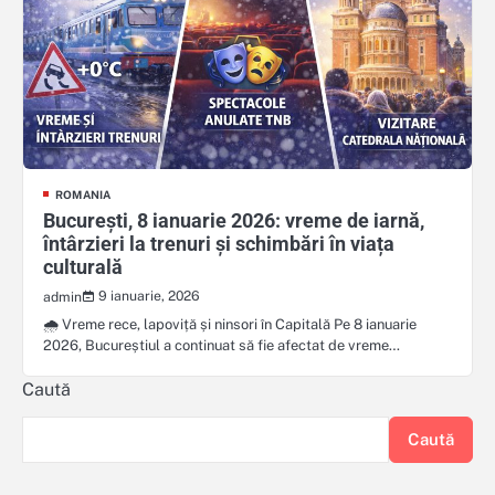
ROMANIA
București, 8 ianuarie 2026: vreme de iarnă,
întârzieri la trenuri și schimbări în viața
culturală
9 ianuarie, 2026
admin
🌧️ Vreme rece, lapoviță și ninsori în Capitală Pe 8 ianuarie
2026, Bucureștiul a continuat să fie afectat de vreme…
Caută
Caută