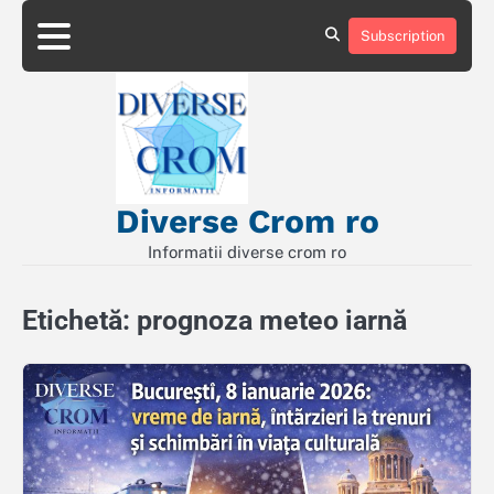
Skip
to
Subscription
Contact
Politică
content
de
Confidențialitate
Diverse Crom ro
Informatii diverse crom ro
Etichetă:
prognoza meteo iarnă