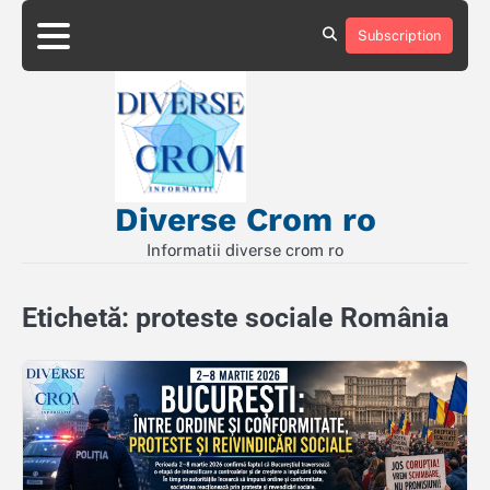
Skip
to
Subscription
Contact
Politică
content
de
Confidențialitate
Diverse Crom ro
Informatii diverse crom ro
Etichetă:
proteste sociale România