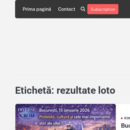
Skip
Prima pagină
Contact
Subscription
to
Contact
Politică
content
de
Confidențialitate
Etichetă:
rezultate loto
RO
Buc