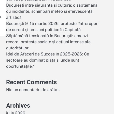
București între siguranță și cultură: o săptămână
cu incidente, schimbări meteo și efervescență
e
artistică
București 9–15 martie 2026: proteste, întreruperi
de curent și tensiuni politice în Capitală
Săptămână tensionată în București: amenzi
record, proteste sociale și acțiuni intense ale
autorităților
Idei de Afaceri de Succes în 2025-2026: Ce
sectoare au dominat piața și unde sunt
oportunitățile?
Recent Comments
Niciun comentariu de arătat.
Archives
iulie 2026