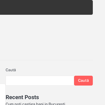
Caută
Caută
Recent Posts
Cum poți castiga bani in Bucuresti