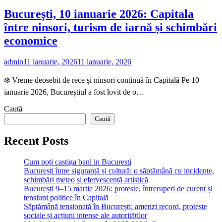
București, 10 ianuarie 2026: Capitala
între ninsori, turism de iarnă și schimbări
economice
admin
11 ianuarie, 2026
11 ianuarie, 2026
❄️ Vreme deosebit de rece și ninsori continuă în Capitală Pe 10
ianuarie 2026, Bucureștiul a fost lovit de o…
Caută
Caută
Recent Posts
Cum poți castiga bani in Bucuresti
București între siguranță și cultură: o săptămână cu incidente,
schimbări meteo și efervescență artistică
București 9–15 martie 2026: proteste, întreruperi de curent și
tensiuni politice în Capitală
Săptămână tensionată în București: amenzi record, proteste
sociale și acțiuni intense ale autorităților