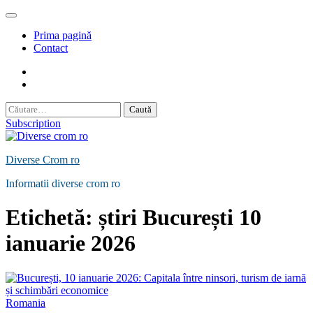
Skip
to
Prima pagină
content
Contact
Contact
Politică
de
Caută
Confidențialitate
după:
Subscription
Diverse Crom ro
Informatii diverse crom ro
Etichetă:
știri București 10
ianuarie 2026
Romania