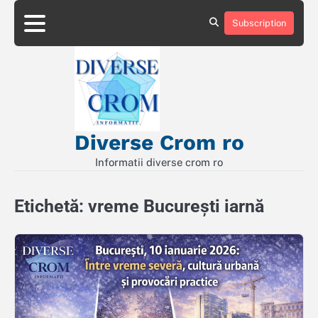
Skip
to
Subscription
Contact
Politică
content
de
Confidențialitate
Diverse Crom ro
Informatii diverse crom ro
Etichetă:
vreme București iarnă