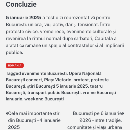
Concluzie
5 ianuarie 2025
a fost o zi reprezentativă pentru
București: un oraș viu, activ, dar și tensionat. Între
proteste civice, vreme rece, evenimente culturale și
revenirea la ritmul normal după sărbători, Capitala a
arătat că rămâne un spațiu al contrastelor și al implicării
publice.
ROMANIA
Tagged
evenimente București
,
Opera Națională
București concert
,
Piața Victoriei protest
,
proteste
București
,
știri București 5 ianuarie 2025
,
teatru
București
,
transport public București
,
vreme București
ianuarie
,
weekend București
Cele mai importante știri
București pe 6 ianuarie
Navigare
din București – 4 ianuarie
2026 – între tradiție,
în
2025
comunitate și viață urbană